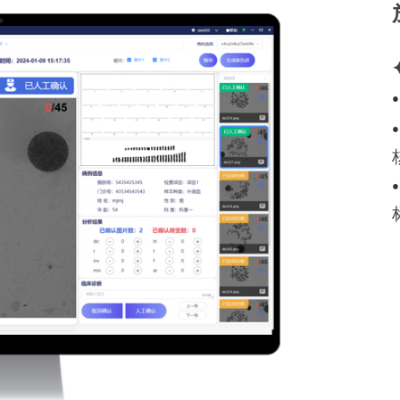
●
●
●