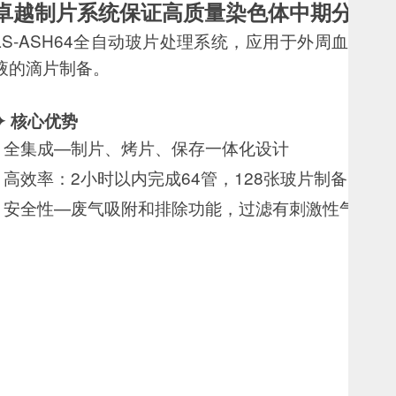
卓越制片系统保证高质量染色体中期分裂相
LS-ASH64全自动玻片处理系统，应用于外周血、
液的滴片制备。
✦
核心优势
全集成—制片、烤片、保存一体化设计
高效率：2小时以内完成64管，128张玻片制备
安全性—废气吸附和排除功能，过滤有刺激性气味气