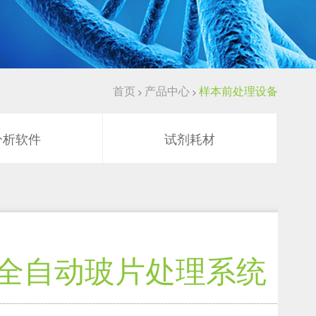
首页
产品中心
样本前处理设备
>
>
分析软件
试剂耗材
全自动玻片处理系统