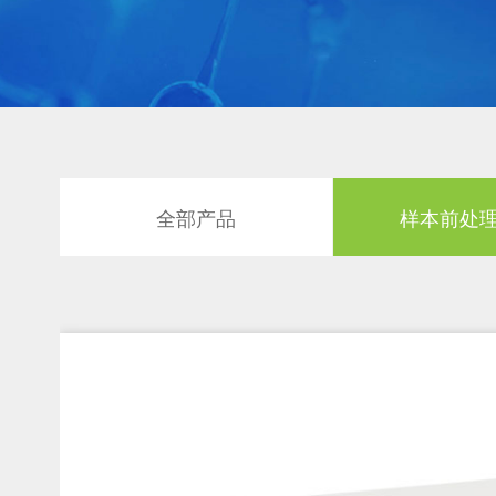
全部产品
样本前处