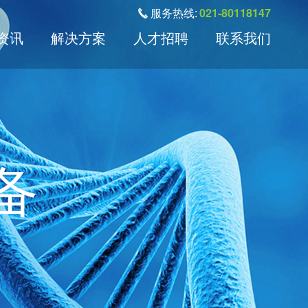
服务热线:
021-80118147
资讯
解决方案
人才招聘
联系我们
备