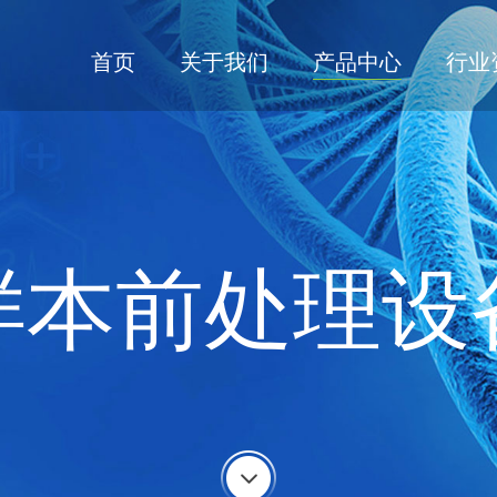
首页
关于我们
产品中心
行业
样本前处理设