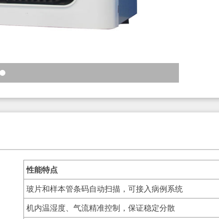
性能特点
玻片和样本管条码自动扫描，可接入病例系统
机内温湿度、气流精准控制，保证稳定分散